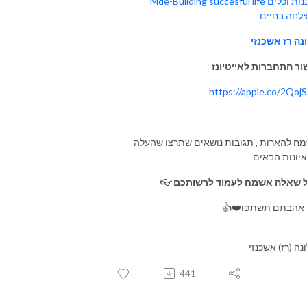
נות
וכלים
Mde-Building succesful life
לחה
בחיים
נה
רז
אשכנזי
ור התחברות לאייטיונז
https://apple.co/2Qoj
מח
להארות
,
תגובות
נושאים
שתרצו
שהעלה
יונות
הבאים
שאלה
אשמח
לעמוד
לרשותכם
👓
אהבתם
תשתפו
👍❤️
נה (רז)
אשכנזי
441