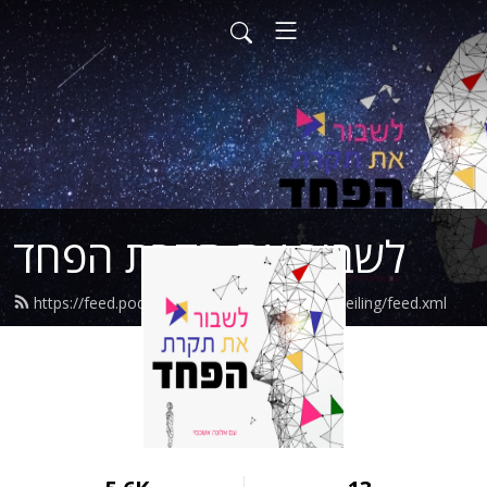
לשבור את תקרת הפחד
https://feed.podbean.com/shatteryourfearsceiling/feed.xml