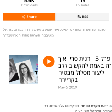
5.6K
13
Downloads
Episodes
Share
RSS
לשבור את תקרת הפחד- פודקאסט אשר עוסק בהגשמה דרך העבודה, קצת על 
מוטיבציה, השראה מהות והנאה שבדרך
פרק 3 - דנית סרי -איך
זה באמת להקשיב ללב
וליצור מסלול מבטיח
בקריירה
May 6, 2019
ור
את
תקרת
הפחד
-
פודקאסט
על
הגשמה
דר
בודה
,
קצת
על
מוטיבציה